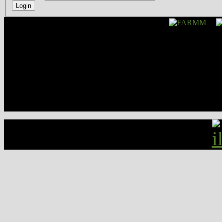
Login
UR2 © 2012 - Università 
- C.F. 80213750583 